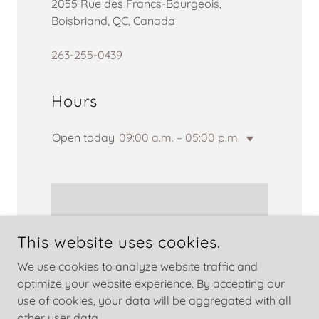
2055 Rue des Francs-Bourgeois,
Boisbriand, QC, Canada
263-255-0439
Hours
Open today
09:00 a.m. – 05:00 p.m.
This website uses cookies.
We use cookies to analyze website traffic and
optimize your website experience. By accepting our
COPYRIGHT © 2026 CHARLESRAYMONDPRODUCTION.COM -
ALL RIGHTS RESERVED.
use of cookies, your data will be aggregated with all
other user data.